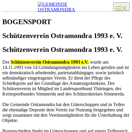
Zum
Me
Inhalt
springen
BOGENSPORT
Schützenverein Ostramondra 1993 e. V.
Schützenverein Ostramondra 1993 e. V.
Der
Schützenverein Ostramondra 1993 e.V.
wurde am
14.11.1993 von 14 Gründungsmitgliedern ins Leben gerufen und ist
ein demokratisch arbeitender, parteiunabhängiger, sowie juristisch
selbständiger eingetragener Verein. Er dient der Pflege des
Schießsports auf der Grundlage des Amateurgedankens. Der
Schützenverein ist Mitglied im Landessportbund Thüringen, des
Kreissportbundes Sömmerda und des Schützenkreises Sömmerda.
Die Gemeinde Ostramondra hat den Güterschuppen und in Teilen
die ehemalige Deponie dem Verein zur Nutzung freigegeben und
sorgt zusammen mit den Vereinsmitgliedern für die Unterhaltung der
Objekte.
Bogenschießen findet im Güterschuppen und auf einem Teilbereich